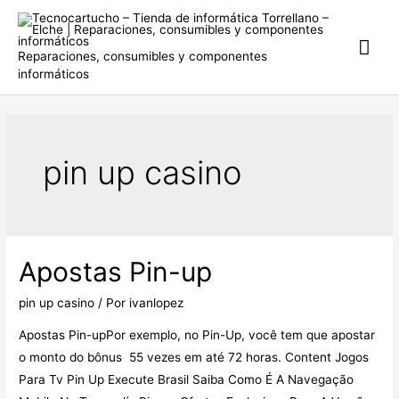
Ir
al
Me
contenido
Reparaciones, consumibles y componentes
informáticos
prin
pin up casino
Apostas Pin-up
pin up casino
/ Por
ivanlopez
Apostas Pin-upPor exemplo, no Pin-Up, você tem que apostar
o monto do bônus 55 vezes em até 72 horas. Content Jogos
Para Tv Pin Up Execute Brasil Saiba Como É A Navegação