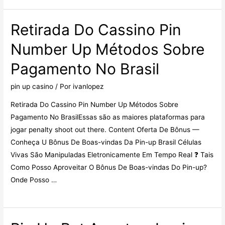
Cassino
On-
Retirada Do Cassino Pin
line
Pin
Number Up Métodos Sobre
Up
Pagamento No Brasil
Pin
Up
pin up casino
/ Por
ivanlopez
Casino
Retirada Do Cassino Pin Number Up Métodos Sobre
Joga
Pagamento No BrasilEssas são as maiores plataformas para
Caça-
jogar penalty shoot out there. Content Oferta De Bônus —
níqueis
Conheça U Bônus De Boas-vindas Da Pin-up Brasil Células
Por
Vivas São Manipuladas Eletronicamente Em Tempo Real ❓ Tais
Dinheiro
Como Posso Aproveitar O Bônus De Boas-vindas Do Pin-up?
No
Onde Posso …
Website
Oficial,
Retirada
Registro
Do
Leer