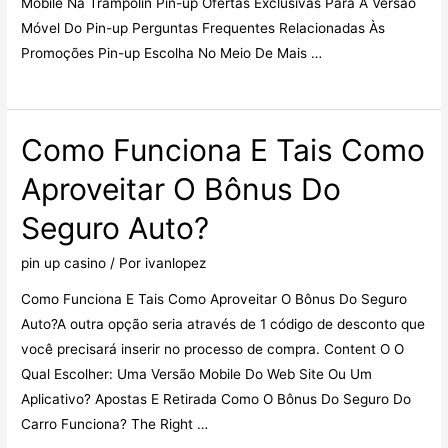
Mobile Na Trampolín Pin-up Ofertas Exclusivas Para A Versão
Móvel Do Pin-up Perguntas Frequentes Relacionadas Às
Promoções Pin-up Escolha No Meio De Mais …
Apostas
Pin-
Como Funciona E Tais Como
up
Leer
Aproveitar O Bônus Do
más
Seguro Auto?
»
pin up casino
/ Por
ivanlopez
Como Funciona E Tais Como Aproveitar O Bônus Do Seguro
Auto?A outra opção seria através de 1 código de desconto que
você precisará inserir no processo de compra. Content O O
Qual Escolher: Uma Versão Mobile Do Web Site Ou Um
Aplicativo? Apostas E Retirada Como O Bônus Do Seguro Do
Carro Funciona? The Right …